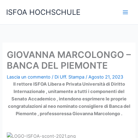
Vai
C
ISFOA HOCHSCHULE
al
e
contenuto
r
c
a
GIOVANNA MARCOLONGO –
BANCA DEL PIEMONTE
Lascia un commento
/ Di
Uff. Stampa
/
Agosto 21, 2023
Il rettore ISFOA Libera e Privata Università di Diritto
Internazionale , unitamente a tutti i componenti del
Senato Accademico , intendono esprimere le proprie
congratulazioni al neo nominato consigliere di Banca del
Piemonte , professoressa Giovanna Marcolongo .