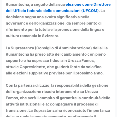
Rumantscha
, a seguito della sua
elezione come Direttore
dell’Ufficio federale delle comunicazioni (UFCOM)
. La
decisione segna una svolta significativa nella
governance dell’organizzazione, da sempre punto di
riferimento per la
tutela e la promozione della lingua e
cultura romancia
in Svizzera.
La
Suprastanza
(Consiglio di Amministrazione) della
Lia
Rumantscha
ha preso atto del cambiamento con pieno
supporto e ha espresso
fiducia in Urezza Famos
,
attuale
Copresidente
, che guiderà l’ente da sola fino
alle
elezioni suppletive previste per il prossimo anno
.
Con la partenza di Luzio, la responsabilità della gestione
dell’organizzazione ricadrà interamente su
Urezza
Famos
, che avrà il compito di
garantire la continuità delle
attività istituzionali
e accompagnare il processo di
transizione. La
Suprastanza
ha riconosciuto l’importanza
del suo ruolo in questo momento, confermando il