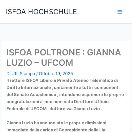
Vai
C
ISFOA HOCHSCHULE
al
e
contenuto
r
c
a
ISFOA POLTRONE : GIANNA
LUZIO – UFCOM
Di
Uff. Stampa
/
Ottobre 19, 2025
Il rettore ISFOA Libero e Privato Ateneo Telematico di
Diritto Internazionale , unitamente a tutti i componenti
del Senato Accademico , intendono esprimere le proprie
congratulazioni al neo nominato Direttore Ufficio
Federale di UFCOM , dottoressa Gianna Luzio .
Gianna Luzio
ha annunciato le proprie
dimissioni
immediate dalla carica di Copresidente della Lia