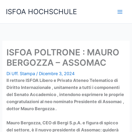
Vai
C
ISFOA HOCHSCHULE
al
e
contenuto
r
c
a
ISFOA POLTRONE : MAURO
BERGOZZA – ASSOMAC
Di
Uff. Stampa
/
Dicembre 3, 2024
Il rettore ISFOA Libero e Privato Ateneo Telematico di
Diritto Internazionale , unitamente a tutti i componenti
del Senato Accademico , intendono esprimere le proprie
congratulazioni al neo nominato Presidente di Assomac ,
dottor Mauro Bergozza .
Mauro Bergozza, CEO di Bergi S.p.A. e figura di spicco
del settore, è il nuovo presidente di Assomac: guiderà