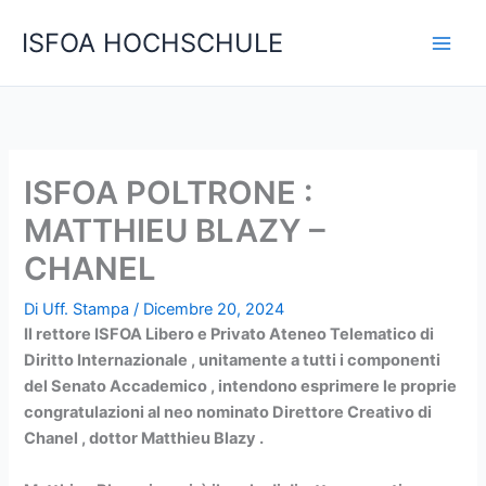
Vai
C
ISFOA HOCHSCHULE
al
e
contenuto
r
c
a
ISFOA POLTRONE :
MATTHIEU BLAZY –
CHANEL
Di
Uff. Stampa
/
Dicembre 20, 2024
Il rettore ISFOA Libero e Privato Ateneo Telematico di
Diritto Internazionale , unitamente a tutti i componenti
del Senato Accademico , intendono esprimere le proprie
congratulazioni al neo nominato Direttore Creativo di
Chanel , dottor Matthieu Blazy .