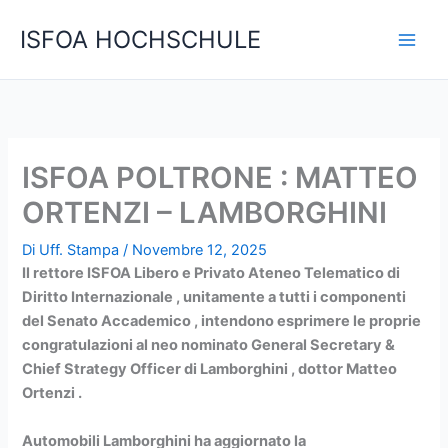
Vai
C
ISFOA HOCHSCHULE
al
e
contenuto
r
c
a
ISFOA POLTRONE : MATTEO
ORTENZI – LAMBORGHINI
Di
Uff. Stampa
/
Novembre 12, 2025
Il rettore ISFOA Libero e Privato Ateneo Telematico di
Diritto Internazionale , unitamente a tutti i componenti
del Senato Accademico , intendono esprimere le proprie
congratulazioni al neo nominato General Secretary &
Chief Strategy Officer di Lamborghini , dottor Matteo
Ortenzi .
Automobili Lamborghini
ha aggiornato la