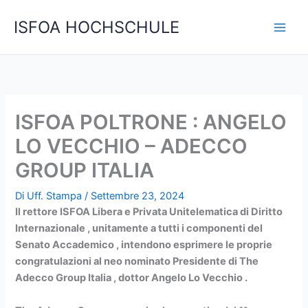
Vai
C
ISFOA HOCHSCHULE
al
e
contenuto
r
c
a
ISFOA POLTRONE : ANGELO
LO VECCHIO – ADECCO
GROUP ITALIA
Di
Uff. Stampa
/
Settembre 23, 2024
Il rettore ISFOA Libera e Privata Unitelematica di Diritto
Internazionale , unitamente a tutti i componenti del
Senato Accademico , intendono esprimere le proprie
congratulazioni al neo nominato Presidente di The
Adecco Group Italia , dottor Angelo Lo Vecchio .